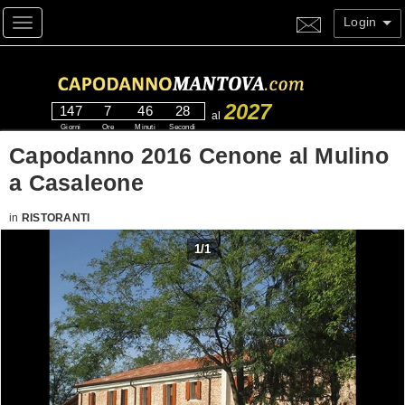
Login
Toggle navigation
2027
147
7
46
27
al
Giorni
Ore
Minuti
Secondi
Capodanno 2016 Cenone al Mulino
a Casaleone
in
RISTORANTI
1
/
1