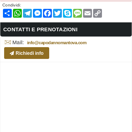
Condividi:
Condividi
WhatsApp
Telegram
Messenger
Facebook
Twitter
Skype
Message
Email
Copy
Link
CONTATTI E PRENOTAZIONI
Mail:
info@capodannomantova.com
Richiedi info