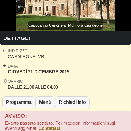
Capodanno Cenone al Mulino a Casaleone
DETTAGLI
INDIRIZZO
CASALEONE
,
VR
DATA
GIOVEDÌ 31 DICEMBRE 2015
ORARIO
DALLE
21.00
ALLE
04.00
Programma
Menù
Richiedi info
AVVISO:
Evento passato scaduto. Per maggiori informazioni sugli
eventi aggiornati
Contattaci