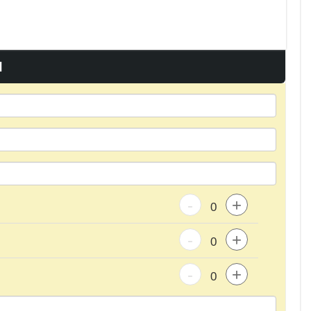
I
-
+
-
+
-
+