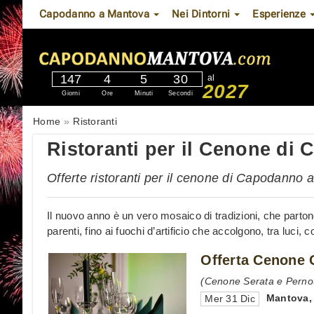
Capodanno a Mantova
Nei Dintorni
Esperienze
147
4
5
29
al
2027
Giorni
Ore
Minuti
Secondi
Home
Ristoranti
Ristoranti per il Cenone di
Offerte ristoranti per il cenone di Capodanno
Il nuovo anno è un vero mosaico di tradizioni, che parton
parenti, fino ai fuochi d’artificio che accolgono, tra luci, 
Offerta Cenone 
(Cenone Serata e Perno
Mantova
Mer 31 Dic