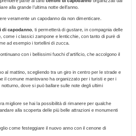
 prendere parte ai tanti
cenoni di capodanno
organizzati dai
iare alla grande l’ultima notte dell’anno.
correre veramente un capodanno da non dimenticare.
i di capodanno
, ti permetterà di gustare, in compagnia delle
, come i classici zampone e lenticchie, con tanto di purè di
ome ad esempio i tortellini di zucca.
ontinuano con i bellissimi fuochi d’artificio, che accolgono il
o al mattino, scegliendo tra un giro in centro per le strade e
he il comune mantovano ha organizzato per i turisti e per i
notturno, dove si può ballare sulle note degli ultimi
 migliore se hai la possibilità di rimanere per qualche
 andare alla scoperta delle più belle attrazioni e monumenti
meglio come festeggiare il nuovo anno con il cenone di