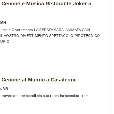
Cenone e Musica Ristorante Joker a
,
MN
usto e Divertimento LA SERATA SARA' ANIMATA CON
R IL VOSTRO DIVERTIMENTO SPETTACOLO PIROTECNICO
RIO ...
Cenone al Mulino a Casaleone
e
,
VR
traversato per secoli ela sua ruota ha scandito i ritmi