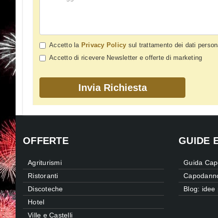
Accetto la
Privacy Policy
sul trattamento dei dati person
Accetto di ricevere Newsletter e offerte di marketing
OFFERTE
GUIDE 
Agriturismi
Guida Cap
Ristoranti
Capodanno
Discoteche
Blog: ide
Hotel
Ville e Castelli