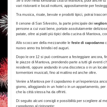
Se ti trovi nella lombarda città di Mantova, puoi anche tu
vari ristoranti e locali notturni, appositamente per festegg
Tra musica, risate, bevute e prodotti tipici, potrai tras
Il cenone di San Silvestro, la parte principale dei
veglion
persone a cui vuoi bene, portate assolutamente deliziose
patate, oltre ai piatti più tipici della cucina di Mantova, c
Allo scoccare della mezzanotte le
feste di capodanno
c
nuovo anno tra brindisi ed auguri.
Dopo le ore 12 si può continuare a festeggiare ancora, fin
le piazze di Mantova, prendendo parte a tutti gli eventi c
residenti, oppure andando in una discoteca o in un locale 
tormentoni musicali, fino al mattino ed anche oltre.
Venire a Mantova per il capodanno è un’esperienza ancora
giorno, alloggiando in un hotel o in un appartamento, per
che la città stessa ha da offrirti.
Di seguito alcuni consigli e possibilità per scegliere al 
capodanno al ristorante: