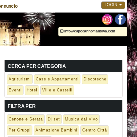
LOGIN
Annuncio
info@capodannomantova.com
CERCA PER CATEGORIA
Agriturismi
Case e Appartamenti
Discoteche
Eventi
Hotel
Ville e Castelli
FILTRA PER
Cenone e Serata
Dj set
Musica dal Vivo
Per Gruppi
Animazione Bambini
Centro Città