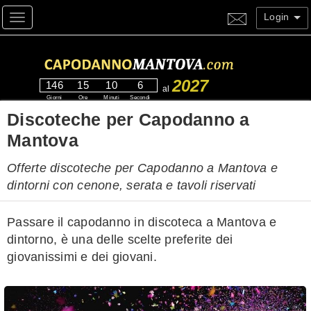
Login
Toggle navigation
2027
146
15
10
5
al
Giorni
Ore
Minuti
Secondi
Discoteche per Capodanno a
Mantova
Offerte discoteche per Capodanno a Mantova e
dintorni con cenone, serata e tavoli riservati
Passare il capodanno in discoteca a Mantova e
dintorno, è una delle scelte preferite dei
giovanissimi e dei giovani.