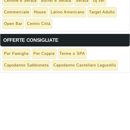
Cenone e Serata
Buffet e Serata
Serata
Dj set
Commerciale
House
Latino Americano
Target Adulto
Open Bar
Centro Città
OFFERTE CONSIGLIATE
Per Famiglie
Per Coppie
Terme o SPA
Capodanno Sabbioneta
Capodanno Castellaro Lagusello